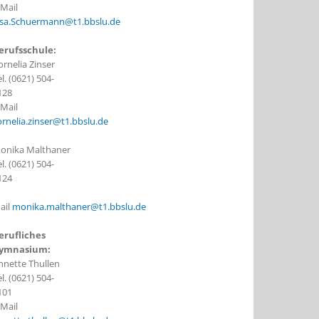
-Mail
isa.Schuermann@t1.bbslu.de
erufsschule:
ornelia Zinser
l. (0621) 504-
128
-Mail
ornelia.zinser@t1.bbslu.de
onika Malthaner
l. (0621) 504-
124
ail
monika.malthaner@t1.bbslu.de
erufliches
ymnasium:
nnette Thullen
l. (0621) 504-
101
-Mail