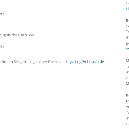
E
L
tei)
B
C
Te
szeugnis der IHK/HWK
4
E
it)
c
M
önnen Sie gerne digital per E-Mail an
Helga.Lug@t1.bbslu.de
Te
4
E-
M
B
G
A
Te
4
E