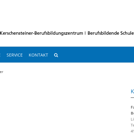
E
SERVICE
KONTAKT
er
K
F
B
L
Te
4