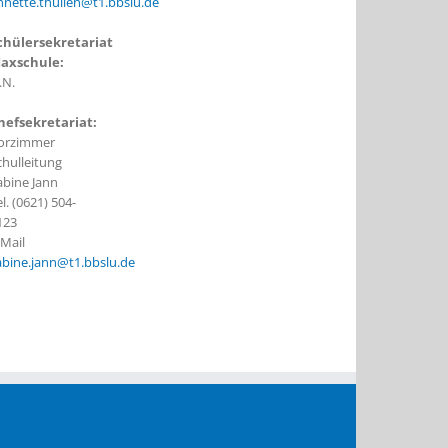
nnette.thullen@t1.bbslu.de
chülersekretariat
axschule:
.N.
hefsekretariat:
orzimmer
chulleitung
abine Jann
l. (0621) 504-
123
-Mail
abine.jann@t1.bbslu.de