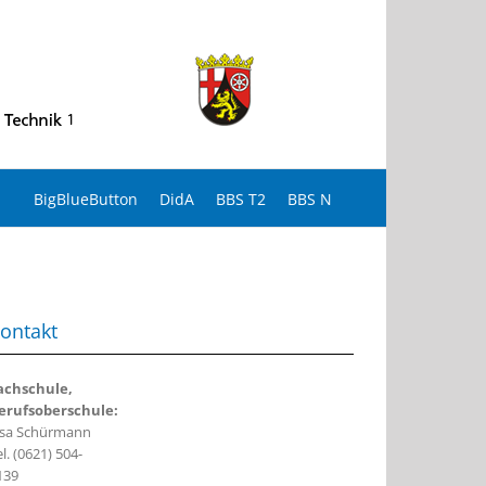
BigBlueButton
DidA
BBS T2
BBS N
ontakt
achschule,
erufsoberschule:
isa Schürmann
l. (0621) 504-
139