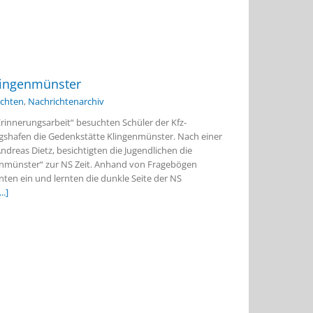
lingenmünster
ichten
,
Nachrichtenarchiv
nnerungsarbeit“ besuchten Schüler der Kfz-
shafen die Gedenkstätte Klingenmünster. Nach einer
dreas Dietz, besichtigten die Jugendlichen die
genmünster“ zur NS Zeit. Anhand von Fragebögen
enten ein und lernten die dunkle Seite der NS
...]