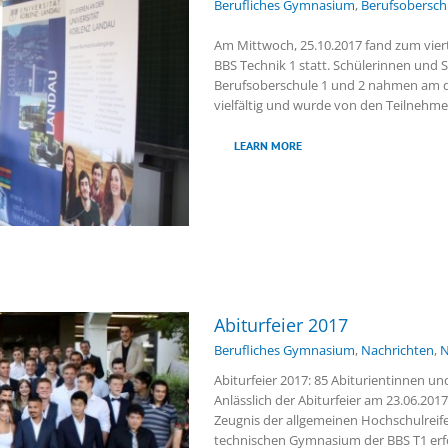
Berufliches Gymnasium
,
Berufsobersch
Am Mittwoch, 25.10.2017 fand zum vier
BBS Technik 1 statt. Schülerinnen und
Berufsoberschule 1 und 2 nahmen am di
vielfältig und wurde von den Teilne
LEARN MORE
Abiturfeier 2017
Berufliches Gymnasium
,
Nachrichten
,
N
Abiturfeier 2017: 85 Abiturientinnen un
Anlässlich der Abiturfeier am 23.06.20
Zeugnis der allgemeinen Hochschulreif
technischen Gymnasium der BBS T1 erfol