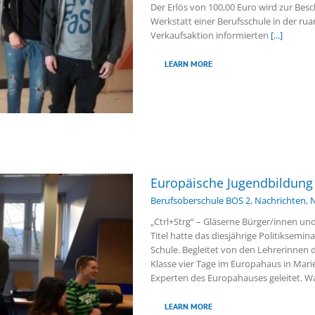
Der Erlös von 100,00 Euro wird zur Bes
Werkstatt einer Berufsschule in der ru
Verkaufsaktion informierten
[...]
LEARN MORE
Europäische Jugendbildung 
Berufsoberschule BOS 2
,
Nachrichten
,
N
„Ctrl+Strg“ – Gläserne Bürger/innen un
Titel hatte das diesjährige Politiksemi
Schule. Begleitet von den Lehrerinnen 
Klasse vier Tage im Europahaus in Ma
Experten des Europahauses geleitet. 
LEARN MORE