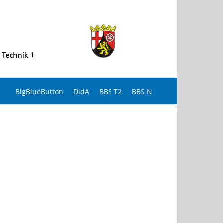
BigBlueButton
DidA
BBS T2
BBS N