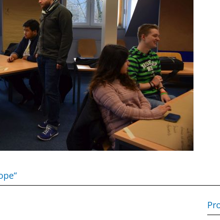
ope“
Pro