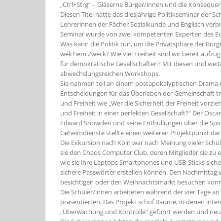
„Ctrl+Strg“ – Gläserne Bürger/innen und die Konsequenz
Diesen Titel hatte das diesjährige Politikseminar der S
Lehrerinnen der Fächer Sozialkunde und Englisch verbr
Seminar wurde von zwei kompetenten Experten des Eu
Was kann die Politik tun, um die Privatsphäre der Bü
welchem Zweck? Wie viel Freiheit sind wir bereit auf
für demokratische Gesellschaften? Mit diesen und weit
abwechslungsreichen Workshops.
Sie nahmen teil an einem postapokalyptischen Drama 
Entscheidungen für das Überleben der Gemeinschaft tra
und Freiheit wie „Wer die Sicherheit der Freiheit vorzieh
und Freiheit in einer perfekten Gesellschaft?“ Der Os
Edward Snowden und seine Enthüllungen über die Spi
Geheimdienste stellte einen weiteren Projektpunkt dar
Die Exkursion nach Köln war nach Meinung vieler Sch
sie den Chaos Computer Club, deren Mitglieder sie zu e
wie sie ihre Laptops Smartphones und USB-Sticks sicher
sichere Passwörter erstellen können. Den Nachmittag v
besichtigen oder den Weihnachtsmarkt besuchen konn
Die Schüler/innen arbeiteten während der vier Tage an k
präsentierten. Das Projekt schuf Räume, in denen inte
„Überwachung und Kontrolle“ geführt werden und ne