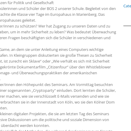
en für Politik und Gesellschaft
Cate
chülerinnen und Schüler der BOS 2 unserer Schule. Begleitet von den
achte die Klasse vier Tage im Europahaus in Marienberg. Das
ropahauses geleitet.
rger/innen zu schützen? Wer hat Zugang zu unseren Daten und zu
zugeben, um in mehr Sicherheit zu leben? Was bedeutet Überwachung
eren Fragen beschäftigten sich die Schüler in verschiedenen und
Game, an dem sie unter Anleitung eines Computers wichtige
fen. In Kleingruppen diskutierten sie große Thesen zu Sicherheit
t, ist zurecht ein Sklave“ oder „Wie verhält es sich mit Sicherheit
cargekrönte Dokumentarfilm „Citizenfour“ über den Whistleblower
onage- und Überwachungspraktiken der amerikanischen
.
üler/innen den Höhepunkt des Seminars. Am Vormittag besuchten
iner sogenannten „Cryptoparty“ einluden. Dort lernten die Schüler,
er machen, wie sie verschlüsselt E-Mails versenden und wie sie
erbrachten sie in der Innenstadt von Köln, wo sie den Kölner Dom
ten.
leinen digitalen Projekten, die sie am letzten Tag des Seminars
nsive Diskussionen um die politische und soziale Dimension von
u überdacht werden konnten.