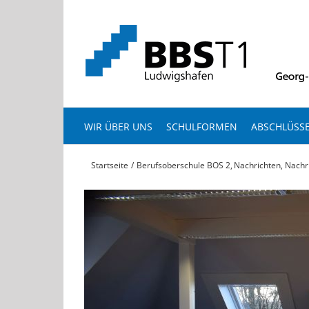
Zum
Inhalt
springen
WIR ÜBER UNS
SCHULFORMEN
ABSCHLÜSS
Startseite
Berufsoberschule BOS 2
Nachrichten
Nachr
View
Larger
Image