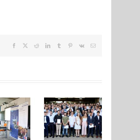
Facebook
X
Reddit
LinkedIn
Tumblr
Pinterest
Vk
E-
Mail
Verabschiedung
Abiturfeier 2017
Auszubildende
Elektrohandwerk