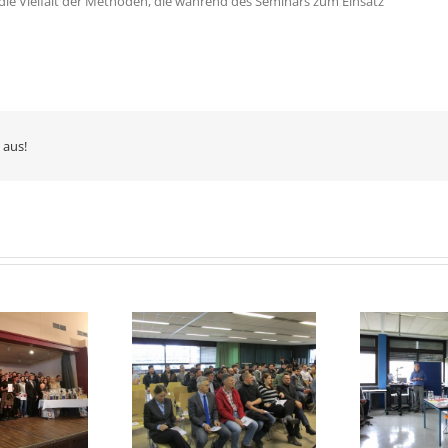
die Vielfalt der Methoden, die während des Seminars zum Einsatz
 aus!
Studien- und
chlussfeier ELEG
Berufsinformationstag
Klassen
an der BBS Technik 1