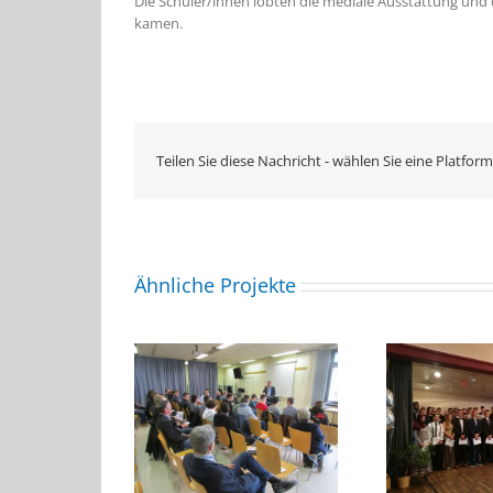
Die Schüler/innen lobten die mediale Ausstattung und 
kamen.
Teilen Sie diese Nachricht - wählen Sie eine Platform
Ähnliche Projekte
rabschiedung
Abs
szubildende
Abiturfeier 2018
ktrohandwerk