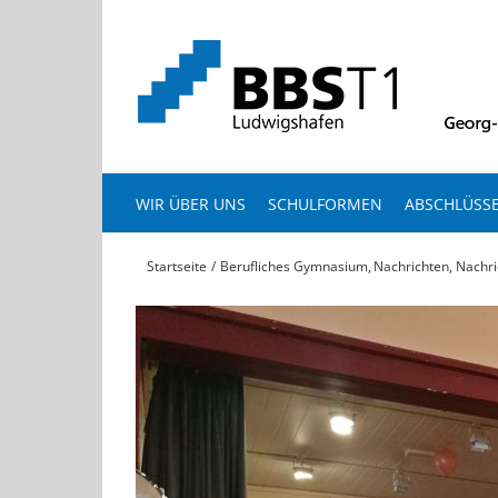
Zum
Inhalt
springen
WIR ÜBER UNS
SCHULFORMEN
ABSCHLÜSS
Startseite
Berufliches Gymnasium
Nachrichten
Nachri
View
Larger
Image