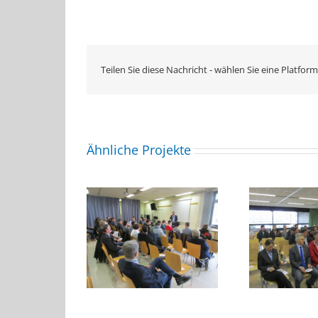
Teilen Sie diese Nachricht - wählen Sie eine Platform
Ähnliche Projekte
rabschiedung
Abschlussfeier ELEG
szubildende
Beru
Klassen
ktrohandwerk
an 