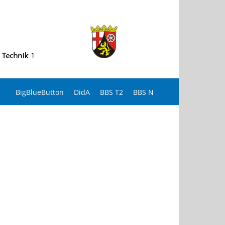
BigBlueButton
DidA
BBS T2
BBS N