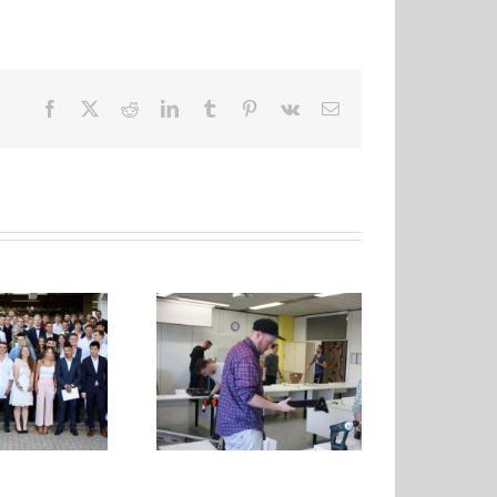
Facebook
X
Reddit
LinkedIn
Tumblr
Pinterest
Vk
E-
Mail
Verabschiedung
es CAD-Labor an der
Auszubildende
BBS Technik 1
Elektrohandwerk