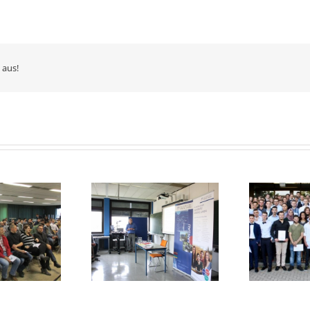
 aus!
Studien- und
Neu
fsinformationstag
Abiturfeier 2017
der BBS Technik 1