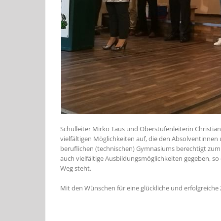
Schulleiter Mirko Taus und Oberstufenleiterin Christian
vielfältigen Möglichkeiten auf, die den Absolventinnen
beruflichen (technischen) Gymnasiums berechtigt zum 
auch vielfältige Ausbildungsmöglichkeiten gegeben, s
Weg steht.
Mit den Wünschen für eine glückliche und erfolgreiche 