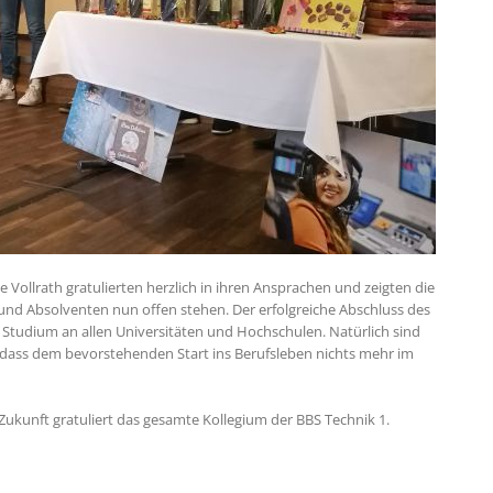
e Vollrath gratulierten herzlich in ihren Ansprachen und zeigten die
 und Absolventen nun offen stehen. Der erfolgreiche Abschluss des
Studium an allen Universitäten und Hochschulen. Natürlich sind
o dass dem bevorstehenden Start ins Berufsleben nichts mehr im
Zukunft gratuliert das gesamte Kollegium der BBS Technik 1.