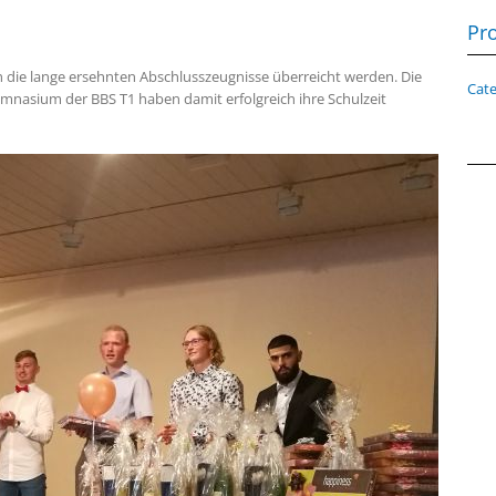
Pro
ch die lange ersehnten Abschlusszeugnisse überreicht werden. Die
Cate
nasium der BBS T1 haben damit erfolgreich ihre Schulzeit