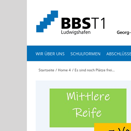
Zum
Inhalt
springen
WIR ÜBER UNS
SCHULFORMEN
ABSCHLÜSS
Startseite
Home 4
Es sind noch Plätze frei…
Zeige
grösseres
Bild