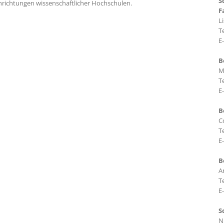
S
richtungen wissenschaftlicher Hochschulen.
F
L
T
E
B
M
T
E
B
C
T
E
B
A
T
E
S
N