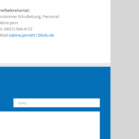
hefsekretariat:
orzimmer Schulleitung, Personal:
abine Jann
el. (0621) 504-4123
-Mail
sabine.jann@t1.bbslu.de