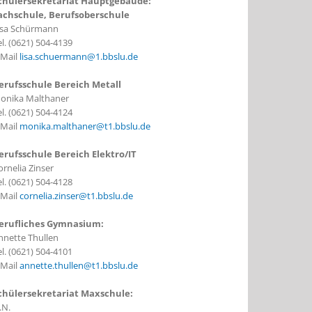
chülersekretariat Hauptgebäude:
achschule, Berufsoberschule
isa Schürmann
el. (0621) 504-4139
-Mail
lisa.schuermann@1.bbslu.de
erufsschule Bereich Metall
onika Malthaner
el. (0621) 504-4124
-Mail
monika.malthaner@t1.bbslu.de
erufsschule Bereich Elektro/IT
ornelia Zinser
el. (0621) 504-4128
-Mail
cornelia.zinser@t1.bbslu.de
erufliches Gymnasium:
nnette Thullen
el. (0621) 504-4101
-Mail
annette.thullen@t1.bbslu.de
chülersekretariat Maxschule:
.N.