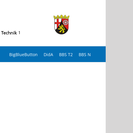
BigBlueButton
DidA
BBS T2
BBS N