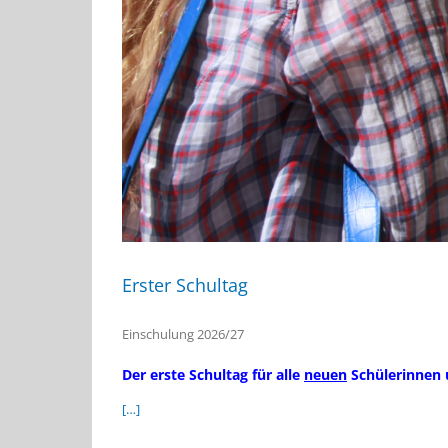
Erster Schultag
Einschulung 2026/27
Der erste Schultag für alle
neuen
Schülerinnen u
[…]