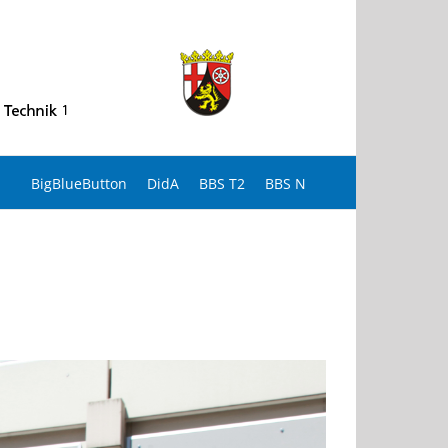
BigBlueButton
DidA
BBS T2
BBS N