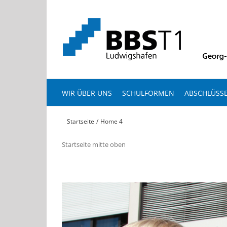
Zum
Inhalt
springen
WIR ÜBER UNS
SCHULFORMEN
ABSCHLÜSS
Startseite
Home 4
Startseite mitte oben