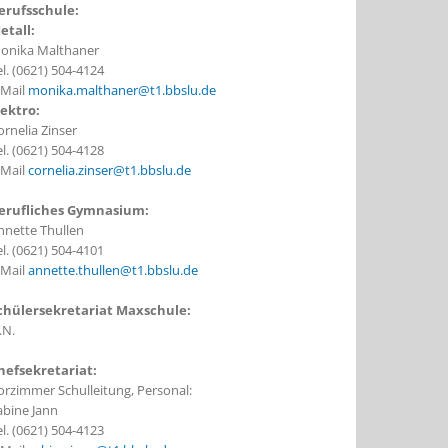
erufsschule:
etall:
onika Malthaner
el. (0621) 504-4124
-Mail
monika.malthaner@t1.bbslu.de
lektro:
ornelia Zinser
el. (0621) 504-4128
-Mail
cornelia.zinser@t1.bbslu.de
erufliches Gymnasium:
nnette Thullen
el. (0621) 504-4101
-Mail
annette.thullen@t1.bbslu.de
chülersekretariat Maxschule:
.N.
hefsekretariat:
orzimmer Schulleitung, Personal:
abine Jann
el. (0621) 504-4123