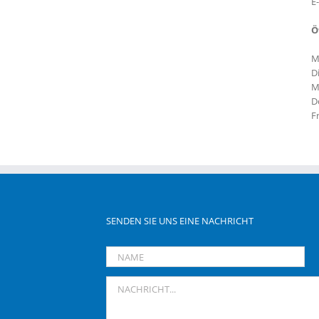
E
Ö
M
D
M
D
F
SENDEN SIE UNS EINE NACHRICHT