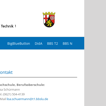
BigBlueButton
DidA
BBS T2
BBS N
ontakt
achschule, Berufsoberschule:
isa Schürmann
el. (0621) 504-4139
-Mail
lisa.schuermann@t1.bbslu.de