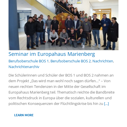
Seminar im Europahaus Marienberg
Berufsoberschule BOS 1
,
Berufsoberschule BOS 2
,
Nachrichten
,
Nachrichtenarchiv
Die Schülerinnen und Schüler der BOS 1 und BOS 2 nahmen an
dem Projekt „Das wird man wohl noch sagen dürfen…“ – Von
neuen rechten Tendenzen in der Mitte der Gesellschaft im
Europahaus Marienberg teil. Thematisch reichte die Bandbreite
vom Rechtsdruck in Europa über die sozialen, kulturellen und
politischen Konsequenzen der Flüchtlingskrise bis hin zu
[...]
LEARN MORE