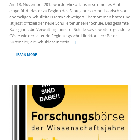
Am 18. November 2015 wurde Mirko Taus in sein neues Amt
eingeführt, das er zu Beginn des Schuljahres kommissarisch vom
ehemaligen Schulleiter Herrn Schweigert übernommen hatte und
ist jetzt offiziell der neue Schulleiter unserer Schule. Das gesamte
Kollegium, die Verwaltung unserer Schule sowie weitere geladene
Gäste wie der leitende Regierungsschuldirektor Herr Peter
Kurzmeier, die Schuldezernentin
[...]
LEARN MORE