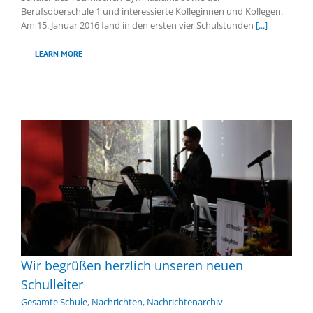
Berufsoberschule 1 und interessierte Kolleginnen und Kollegen.
Am 15. Januar 2016 fand in den ersten vier Schulstunden
[...]
LEARN MORE
Wir begrüßen herzlich unseren neuen
Schulleiter
Gesamte Schule
,
Nachrichten
,
Nachrichtenarchiv