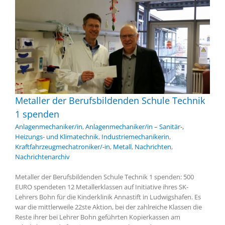
Metaller der Berufsbildenden Schule Technik
1 spenden
Anlagenmechaniker/in
,
Anlagenmechaniker/in – Sanitär-,
Heizungs- und Klimatechnik
,
Industriemechanikerin
,
Kraftfahrzeugmechatroniker/-in
,
Metall
,
Nachrichten
,
Nachrichtenarchiv
Metaller der Berufsbildenden Schule Technik 1 spenden: 500
EURO spendeten 12 Metallerklassen auf Initiative ihres SK-
Lehrers Bohn für die Kinderklinik Annastift in Ludwigshafen. Es
war die mittlerweile 22ste Aktion, bei der zahlreiche Klassen die
Reste ihrer bei Lehrer Bohn geführten Kopierkassen am